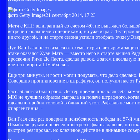
фото Getty Images
21 сентября 2014, 17:23
Матч c КПР, выигранный со счетом 4:0, не выглядел больш
встречи с большими соперниками, но уже игра с Лестером 
никто другой, и на старте сезона успели отобрать очки у Э
Луи Ван Гаал не отказался от схемы игры с четырьмя защит
атаке оказался Хуан Мата — вместо него в старте вышел Ра
проскочил Ричи Де Лаета, сделал рывок, а затем идеальную 
влетел в ворота Шмайхеля. -
Еще три минуты, и гости могли подумать, что дело сделано
Совершив проникновение в штрафную, он получил пас от Рун
Расслабляться было рано. Лестер прежде проявлял себя коман
МЮ не лучшим образом сыграла на подаче штрафного, когда
идеально пробил головой в ближний угол. Рафаэль не мог по
от аргентинца. -
Ван Гаал еще раз поверил в неизбежность победы на 57-й мин
Шмайхель руками перевел прострел с фланга дальше, но отк
выстрел реагировал, но ключевое действие в динамике сов