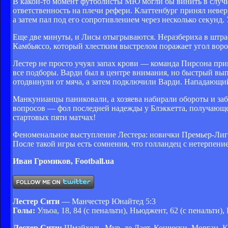
В какой-то момент футболисты МЮ могли бы винить в случи
ответственность на плечи рефери. Клаттенбург принял невер
а затем пал под его сопротивлением через несколько секунд
Еще две минуты, и Лисы отыгрываются. Неразбериха в штра
Камбьяссо, который хлестким выстрелом поражает угол ворот
Лестер не просто учуял запах крови — команда Пирсона пр
все подборы. Варди был в центре внимания, но быстрый выпа
отодвинули от мяча, а затем подключили Варди. Нападающий
Манкунианцы паниковали, а хозяева набирали обороты и заби
вопросов — фол последней надежды у Блэккетта, получающего
стартовых пяти матчах!
Феноменальное выступление Лестера: новички Премьер-Лиги
После такой игры есть сомнения, что голландец с нетерпен
Иван Громиков, Football.ua
Лестер Сити
— Манчестер Юнайтед 5:3
Голы:
Ульоа, 18, 84 (с пенальти), Ньюджент, 62 (с пенальти)
Лестер Сити:
Шмайхель, Мур, де Лает, Кончески, Морган, К