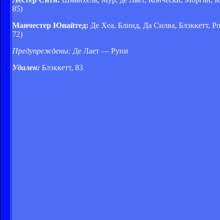
85)
Манчестер Юнайтед:
Де Хеа, Блинд, Да Силва, Блэккетт, Ро
72)
Предупреждены:
Де Лает — Руни
Удален:
Блэккетт, 83