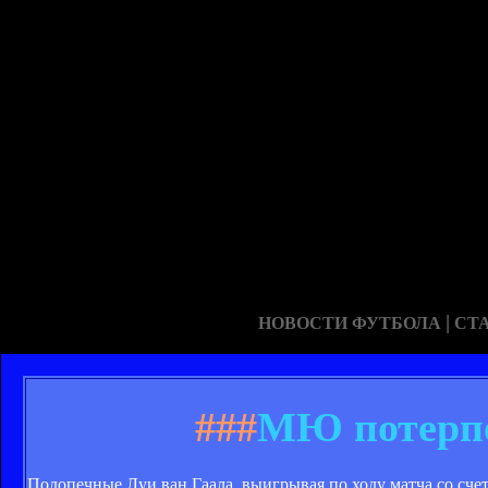
|
НОВОСТИ ФУТБОЛА
СТ
###
МЮ потерпе
Подопечные Луи ван Гаала, выигрывая по ходу матча со сче