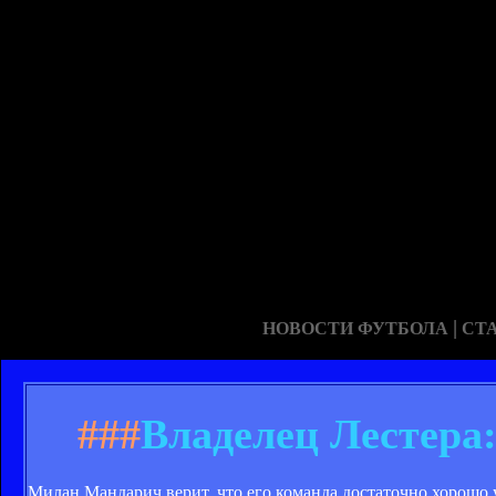
|
НОВОСТИ ФУТБОЛА
СТ
###
Владелец Лестера
Милан Мандарич верит, что его команда достаточно хорошо