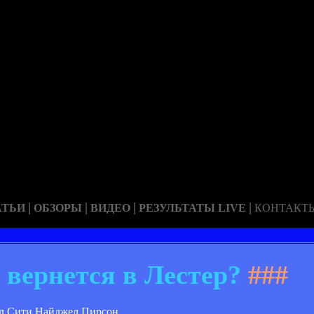
|
|
|
|
АТЬИ
ОБЗОРЫ
ВИДЕО
РЕЗУЛЬТАТЫ LIVE
КОНТАКТ
 вернется в Лестер?
###
лл Сити Найджел Пирсон.