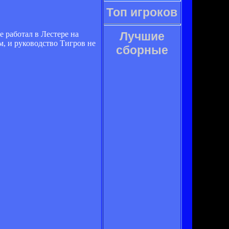
Топ игроков
 работал в Лестере на
Лучшие
, и руководство Тигров не
сборные