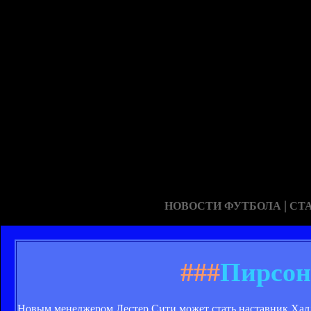
|
НОВОСТИ ФУТБОЛА
СТ
###
Пирсон
Новым менеджером Лестер Сити может стать наставник Ха