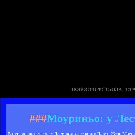
|
НОВОСТИ ФУТБОЛА
СТ
###
Моуриньо: у Лес
В преддверии матча с Лестером наставник Челси Жозе Моур