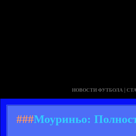
|
НОВОСТИ ФУТБОЛА
СТ
###
Моуриньо: Полност