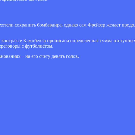
хотели сохранить бомбардира, однако сам Фрейзер желает прод
 контракте Кэмпбелла прописана определенная сумма отступных 
переговоры с футболистом.
ованиях – на его счету девять голов.