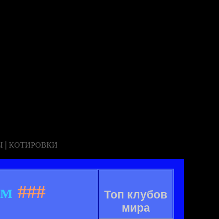
|
Ы
КОТИРОВКИ
ом
###
Топ клубов
мира