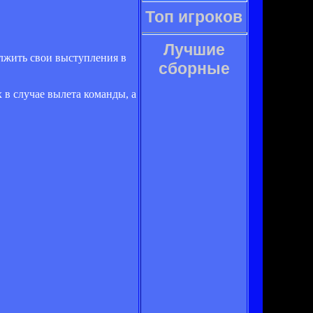
Топ игроков
Лучшие
олжить свои выступления в
сборные
в случае вылета команды, а