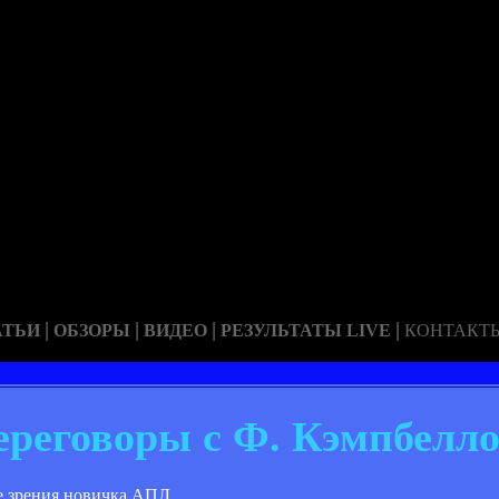
|
|
|
|
АТЬИ
ОБЗОРЫ
ВИДЕО
РЕЗУЛЬТАТЫ LIVE
КОНТАКТ
переговоры с Ф. Кэмпбелл
 зрения новичка АПЛ.