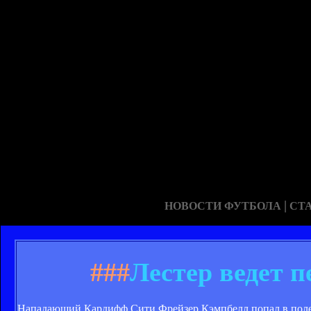
|
НОВОСТИ ФУТБОЛА
СТ
###
Лестер ведет 
Нападающий Кардифф Сити Фрейзер Кэмпбелл попал в поле