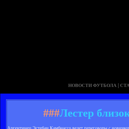
|
НОВОСТИ ФУТБОЛА
СТ
###
Лестер близо
Аргентинец Эстебан Камбиассо ведет переговоры с новичк