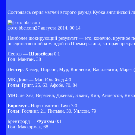
Состоялась серия матчей второго раунда Кубка английской л
фото bbc.com
27 августа 2014, 00:14
Наиболее шокирующий результат — это, конечно, крупное п
не единственной командой из Премьер-лиги, которая прекра
Лестер —
Шрюсбери
0:1
Гол
: Манган, 38
Лестер
: Хамер, Пирсон, Мур, Кончески, Василевски, Марез (
МК Донс
— Ман Юнайтед 4:0
Голы
: Григг, 25, 63, Афобе, 70, 84
МЮ
: де Хеа, Вермейл, Джеймс, Эванс, Кин, Андерсон, Янко 
Борнмут
- Нортхэмптон Таун 3:0
Голы
: Гослинг, 21, Питман, 30, Уилсон, 79
Брентфорд —
Фулхэм
0:1
Гол
: Маккормак, 68