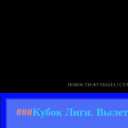
|
НОВОСТИ ФУТБОЛА
СТ
###
Кубок Лиги. Вылет