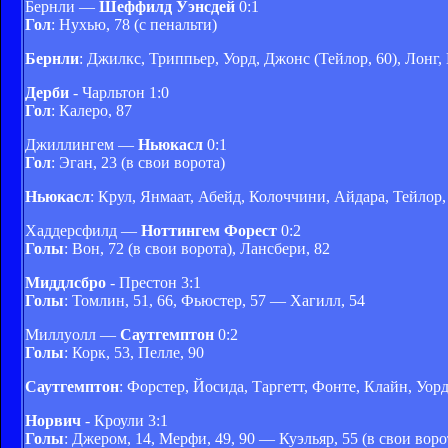
Бернли —
Шеффилд Уэнсдей
0:1
Гол
: Нухью, 78 (с пенальти)
Бернли
: Джилкс, Триппьер, Уорд, Джонс (Тейлор, 60), Лонг,
Дерби
- Чарльтон 1:0
Гол
: Калеро, 87
Джиллингем —
Ньюкасл
0:1
Гол
: Эган, 23 (в свои ворота)
Ньюкасл
: Крул, Янмаат, Абейд, Колоччини, Айдара, Тейлор, 
Хаддерсфилд —
Ноттингем Форест
0:2
Голы
: Вон, 72 (в свои ворота), Лансбери, 82
Миддлсбро
- Престон 3:1
Голы
: Томлин, 51, 66, Фьюстер, 57 — Хагилл, 54
Миллуолл —
Саутгемптон
0:2
Голы
: Корк, 53, Пелле, 90
Саутгемптон
: Форстер, Йосида, Таргетт, Фонте, Клайн, Уорд
Норвич
- Кроули 3:1
Голы
: Джером, 14, Мерфи, 49, 90 — Куэльяр, 55 (в свои воро