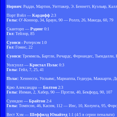
Норвич
: Радди, Мартин, Уиттакер, Э. Беннетт, Куэльяр, К
Порт Вэйл —
Кардифф
2:3
Голы
: О'-Коннор, 34, Браун, 90 — Роллз, 26, Македа, 60, 79
Сканторп —
Рэдинг
0:1
Гол
: Тейлор, 85
Суонси
- Ротерхэм 1:0
Гол
: Гомис, 22
Суонси
: Треммель, Бартли, Ричардс, Фернандес, Тьендалли,
Уолсуолл —
Кристал Пэлас
0:3
Голы
: Гейл, 7, 25, 41
Пэлас
: Хеннесси, Уильямс, Мариаппа, Гедиура, Маккарти, Ди
Крю Александра —
Болтон
2:3
Голы
: Инман, 2, Хабер, 90 — Прэтли, 40, Бекфорд, 90, 107
Суиндон —
Брайтон
2:4
Голы
: Томпсон, 46, Касим, 112 — Инс, 10, Колунга, 95, Форс
Вест Хэм —
Шеффилд Юнайтед
1:1 (4:5 в серии пенальти)