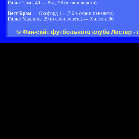
Голы
: Сахо, 40 — Рид, 58 (в свои ворота)
Вест Бром
— Оксфорд 1:1 (7:6 в серии пенальти)
Голы
: Маллинз, 29 (в свои ворота) — Хилтон, 86
© Фан-сайт футбольного клуба Лестер -