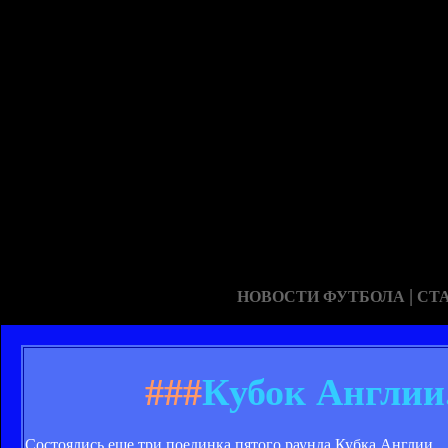
|
НОВОСТИ ФУТБОЛА
СТ
###
Кубок Англии
Состоялись еще три поединка пятого раунда Кубка Англии.