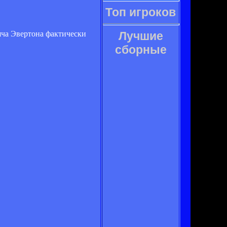
Топ игроков
яча Эвертона фактически
Лучшие
сборные