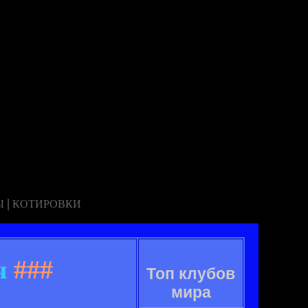
|
Ы
КОТИРОВКИ
ч
###
Топ клубов
мира