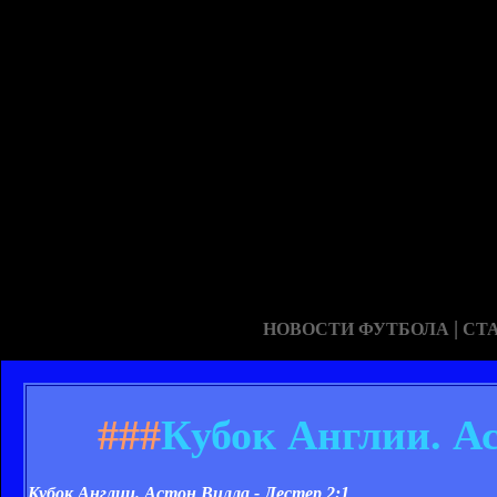
|
НОВОСТИ ФУТБОЛА
СТ
###
Кубок Англии. Ас
Кубок Англии. Астон Вилла - Лестер
2:1