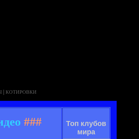
|
Ы
КОТИРОВКИ
идео
###
Топ клубов
мира