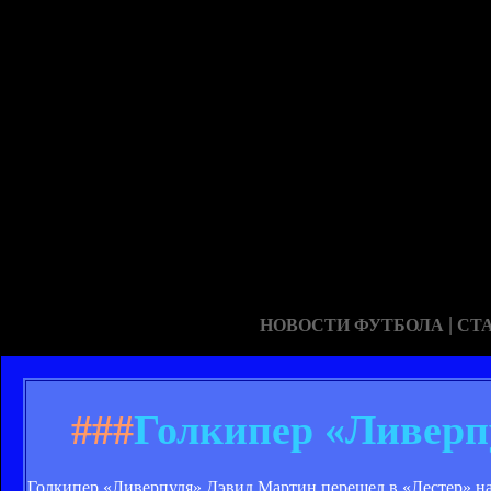
|
НОВОСТИ ФУТБОЛА
СТ
###
Голкипер «Ливерпу
Голкипер «Ливерпуля» Дэвид Мартин перешел в «Лестер» на 