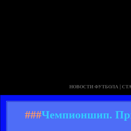
|
НОВОСТИ ФУТБОЛА
СТ
###
Чемпионшип. Прив