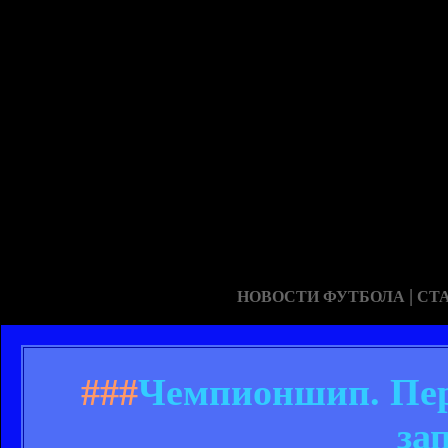
|
НОВОСТИ ФУТБОЛА
СТ
###
Чемпионшип. Пер
за