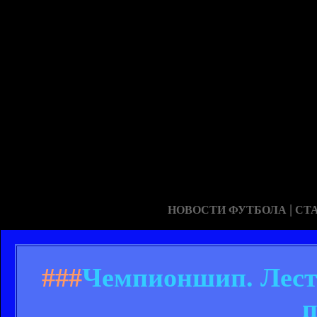
|
НОВОСТИ ФУТБОЛА
СТ
###
Чемпионшип. Лест