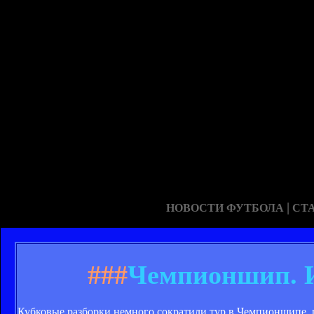
|
НОВОСТИ ФУТБОЛА
СТ
###
Чемпионшип. И
Кубковые разборки немного сократили тур в Чемпионшипе, ра