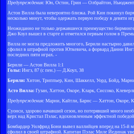
Предупреждения:
Юн, Остин, Грин — Олбрайтон, Ньюджен
Астон Вилла была невероятно близка. Рой Кин покинул бирм
несколько минут, чтобы одержать первую победу в девяти игр
Неожиданно не только державшееся преимущество бирмингемц
Джо Коул вышел в старте и отметился первым голом в Премье
Вилла не могла предложить многого, Бернли настырно давил
сфолил в штрафной против Юткевича, а форвард Данни Ингз 
последних пяти играх. -
Бернли — Астон Вилла 1:1
Голы:
Ингз, 87 (с пен.) — Д.Коул, 38
Бернли:
Хитон, Триппьер, Кин, Шаккелл, Уорд, Бойд, Марни,
Асто Вилла:
Гузан, Хаттон, Окоре, Кларк, Сиссоко, Клеверл
Предупреждения:
Марни, Кайтли, Барнс — Хаттон, Окоре, 
Суонси, здорово начавший сезон, но потерявший много необя
верх над Кристал Пэлас, вдохновленным эффектной победой 
Бомбардир Уилфрид Бони вывел валлийцев вперед на 15-й 
сфолил в своей штрафной. Капитан Пэлас Миле Йединак уве