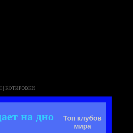
|
Ы
КОТИРОВКИ
ает на дно
Топ клубов
мира