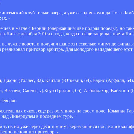
т
ингемский клуб только вчера, а уже сегодня команда Пола Ламб
ах. -
ев в матче с Бернли (одержавшим две подряд победы), но такж
р-Лиге с декабря 2010-го года, когда он еще защищал цвета Ливе
 на чужие ворота и получил шанс за несколько минут до финаль
реализовал приговор арбитра. Для молодого нападающего этот 
 Джонс (Уоллес, 82), Кайтли (Юткевич, 64), Барнс (Арфилд, 64)
и, Вествуд, Санчес, Д.Коул (Грилиш, 66), Агбонлахор, Вайманн (
Клеверли
зательных очков, еще раз оступился на своем поле. Команда Гар
над Ливерпулем в последнем туре. -
минуте, но уже через десять минут вернувшийся после дисква
ренно исполнил приговор. -