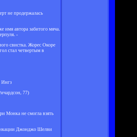
ерт не продержалась
е имя автора забитого мяча.
рпуля. -
ного свистка. Жорес Окоре
гол стал четвертым в
, Ингз
Ричардсон, 77)
ри Монка не смогла взять
лификации Джонджо Шелви