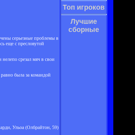
Топ игроков
Лучшие
сборные
ечены серьезные проблемы в
сь еще с пресловутой
нелепо срезал мяч в свои
 равно была за командой
арди, Ульоа (Олбрайтон, 59)