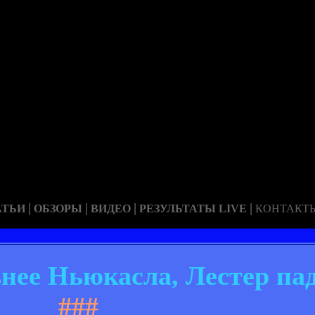
|
|
|
|
АТЬИ
ОБЗОРЫ
ВИДЕО
РЕЗУЛЬТАТЫ LIVE
КОНТАКТ
нее Ньюкасла, Лестер пад
###