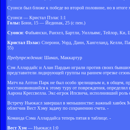
Суонси был ближе к победе во второй половине, но в итоге 
Суонси — Кристал Пэлас 1:1
Голы:
Бони, 15 — Йединак, 25 (с пен.)
Суонси
: Фабьянски, Ранхел, Бартли, Уилльямс, Тейлор, Ки, 
Кристал Пэлас:
Сперони, Уорд, Данн, Хангеланд, Келли, Пан
55)
Предупреждения:
Шамах, Маккартур
Сэм Аллардайс и Алан Пардью играли против своих бывших
представители лидирующей группы на раннем отрезке сезона
Матч на Аптон Парк не был особо зрелищным и, в общем, пр
восстановившийся к этому туру от повреждения, определил н
Аарона Крессвелла. Экс-игрок Ипсвича, исполнивший роль ф
Встречу Ньюкасл завершал в меньшинстве: важный хавбек М
облегчив Вест Хэму задачу по сохранению счета. -
Команда Сэма Аллардайса теперь пятая в таблице. -
Вест Хэм
— Ньюкасл 1:0