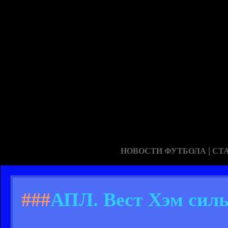
|
НОВОСТИ ФУТБОЛА
СТ
###
АПЛ. Вест Хэм силь