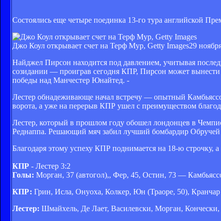
Состоялись еще четыре поединка 13-го тура английской Пре
Джо Коул открывает счет на Терф Мур, Getty Images
29 ноября
Найджел Пирсон находится под давлением, учитывая последн
созидании — проиграв сегодня КПР, Пирсон может вынести п
победы над Манчестер Юнайтед. -
Лестер обнадеживающе начал встречу — опытный Камбьяссо 
ворота, а уже на перерыв КПР ушел с преимуществом благода
Лестер, который в прошлом году обошел лондонцев в Чемпи
Реднаппа. Решающий мяч забил лучший бомбардир Обручей 
Благодаря этому успеху КПР поднимается на 18-ю строчку, а 
КПР
- Лестер 3:2
Голы:
Морган, 37 (автогол),, Фер, 45, Остин, 73 — Камбьясс
КПР:
Грин, Исла, Онуоха, Колкер, Юн (Траоре, 50), Кранчар 
Лестер:
Шмайхель, Де Лает, Василевски, Морган, Кончески, 