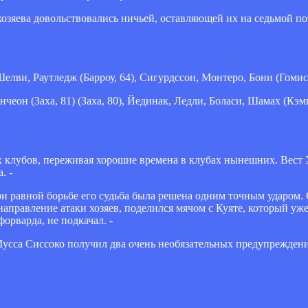
хозяева довольствовались ничьей, оставляющей их на седьмой по
Шелви, Раутледж (Барроу, 64), Сигурдссон, Монтеро, Бони (Гомис
чеон (Заха, 81) (Заха, 80), Йединак, Ледли, Боласи, Шамах (Кэм
 клубов, переживая хорошие времена в клубах нынешних. Вест
. -
и равной борьбе его судьба была решена одним точным ударом.
аправление атаки хозяев, поделился мячом с Куяте, который уже
орварда, не подкачал. -
усса Сиссоко получил два очень необязательных предупреждени