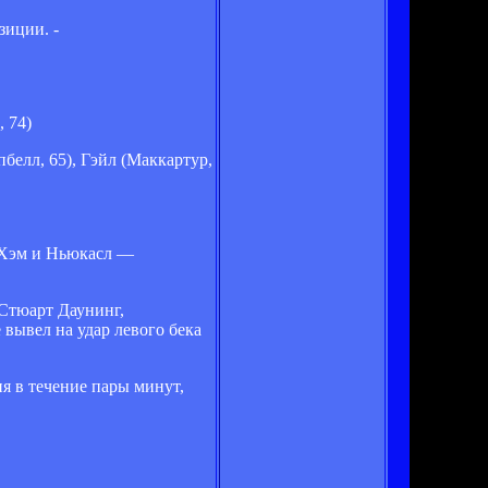
зиции. -
, 74)
пбелл, 65), Гэйл (Маккартур,
 Хэм и Ньюкасл —
 Стюарт Даунинг,
 вывел на удар левого бека
я в течение пары минут,