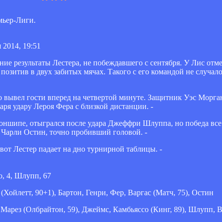
мьер-Лиги.
 2014, 19:51
ие результаты Лестера, не побеждавшего с сентября. У Лис отм
озитив в двух забитых мячах. Такого с его командой не случало
вывел гости вперед на четвертой минуте. Защитник Уэс Морган 
ря удару Лероя Фера с близкой дистанции. -
оншипе, отыгрался после удара Джеффри Шлуппа, но победа все
Чарли Остин, точно пробивший головой. -
вот Лестер падает на дно турнирной таблицы. -
о, 4, Шлупп, 67
(Хойлетт, 90+1), Бартон, Генри, Фер, Варгас (Матч, 75), Остин
Марез (Олбрайтон, 59), Джеймс, Камбьяссо (Кинг, 89), Шлупп, В