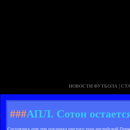
|
НОВОСТИ ФУТБОЛА
СТ
###
АПЛ. Сотон остаетс
Состоялись еще три поединка шестого тура английской Пре