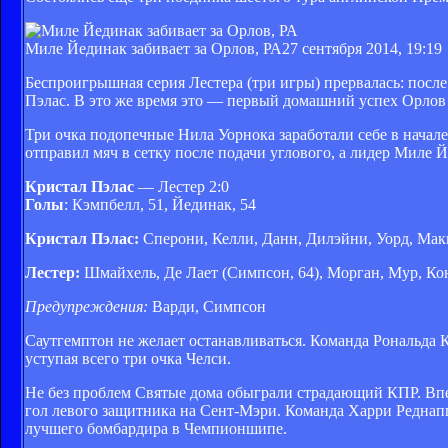
Миле Йединак забивает за Орлов, РА
27 сентября 2014, 19:19
Беспроигрышная серия Лестера (три игры) прервалась: пос
Пэлас. В это же время это — первый домашний успех Орлов 
Три очка подопечные Нила Уорнока заработали себе в начал
отправил мяч в сетку после подачи углового, а лидер Миле
Кристал Пэлас
— Лестер 2:0
Голы
: Кэмпбелл, 51, Йединак, 54
Кристал Пэлас:
Сперони, Келли, Данн, Дилэйни, Уорд, Макк
Лестер:
Шмайхель, Де Лает (Симпсон, 64), Морган, Мур, Кон
Предупреждения:
Варди, Симпсон
Саутгемптон не желает останавливаться. Команда Рональда 
уступая всего три очка Челси.
Не без проблем Святые дома обыграли страдающий КПР. Впе
гол левого защитника на Сент-Мэри. Команда Харри Реднапп
лучшего бомбардира в Чемпионшипе.