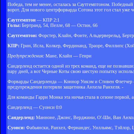
Победа, тем не менее, осталась за Саутгемптоном. Победный
ворот. Для нового центрфорварда Сотона этот гол стал уже ч
Саутгемптон
— КПР 2:1
Голы:
Бертранд, 54, Пелле, 68 — Остин, 66
Саутгемптон:
Форстер, Клайн, Фонте, Альдерверельд, Бертра
КПР:
Грин, Исла, Колкер, Фердинанд, Траоре, Филлипс (Хойле
Предупреждения:
Мане, Клайн — Генри
Сандерленд остается одной из трех команд, еще не познавш
пару дней, а вот Черные Коты свою шестую попытку использ
Форварды Сандерленда — Коннор Уикэм и Стивен Флетчер — 
предупреждения потеряли защитника Анхела Ранхеля. -
Для команды Гарри Монка эта ничья стала в сезоне первой, а
Сандерленд — Суонси 0:0
Сандерленд:
Манноне, Джонс, Верджини, О'-Ши, Ван Анхольт,
Суонси:
Фабьянски, Ранхел, Фернандес, Уилльямс, Тэйлор, Ше