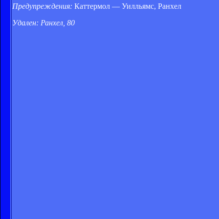
Предупреждения:
Каттермол — Уилльямс, Ранхел
Удален: Ранхел, 80