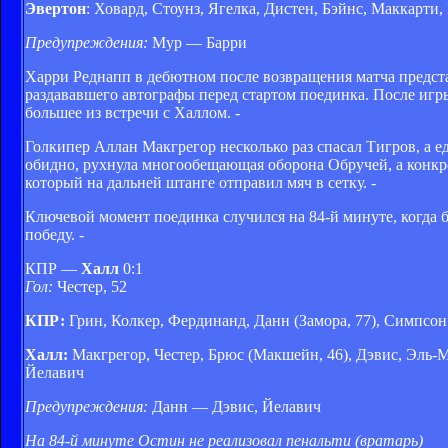
Эвертон
: Ховард, Стоунз, Ягелка, Дистен, Бэйнс, Маккарти,
Предупреждения:
Мур — Барри
Харри Реднапп в дебютном после возвращения матча предста
раздававшего автографы перед стартом поединка. После игр
большее из встречи с Халлом. -
Голкипер Аллан Макгрегор несколько раз спасал Тигров, а е
обидно, рухнула многообещающая оборона Обручей, а конкр
который на дальней штанге отправил мяч в сетку. -
Ключевой момент поединка случился на 84-й минуте, когда 
победу. -
КПР —
Халл
0:1
Гол:
Честер, 52
КПР:
Грин, Колкер, Фердинанд, Данн (Замора, 77), Симпсон 
Халл:
Макгрегор, Честер, Брюс (Макшейн, 46), Дэвис, Эль-М
Йелавич
Предупреждения:
Данн — Дэвис, Йелавич
На 84-й минуте Остин не реализовал пенальти (вратарь)