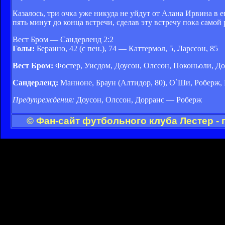
Казалось, три очка уже никуда не уйдут от Алана Ирвина в
пять минут до конца встречи, сделав эту встречу пока самой
Вест Бром — Сандерленд 2:2
Голы:
Бераино, 42 (с пен.), 74 — Каттермол, 5, Ларссон, 85
Вест Бром:
Фостер, Уисдом, Доусон, Олссон, Поконьоли, Дорр
Сандерленд:
Манноне, Браун (Алтидор, 80), О`Ши, Роберж, В
Предупреждения:
Доусон, Олссон, Дорранс — Роберж
© Фан-сайт футбольного клуба Лестер -