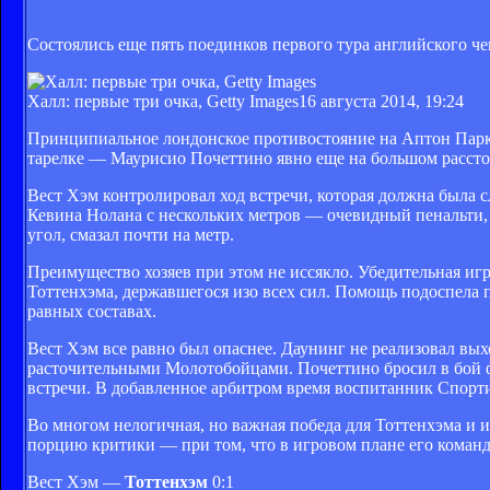
Состоялись еще пять поединков первого тура английского ч
Халл: первые три очка, Getty Images
16 августа 2014, 19:24
Принципиальное лондонское противостояние на Аптон Парк 
тарелке — Маурисио Почеттино явно еще на большом рассто
Вест Хэм контролировал ход встречи, которая должна была с
Кевина Нолана с нескольких метров — очевидный пенальти, н
угол, смазал почти на метр.
Преимущество хозяев при этом не иссякло. Убедительная и
Тоттенхэма, державшегося изо всех сил. Помощь подоспела 
равных составах.
Вест Хэм все равно был опаснее. Даунинг не реализовал выхо
расточительными Молотобойцами. Почеттино бросил в бой 
встречи. В добавленное арбитром время воспитанник Спортин
Во многом нелогичная, но важная победа для Тоттенхэма и 
порцию критики — при том, что в игровом плане его команд
Вест Хэм —
Тоттенхэм
0:1