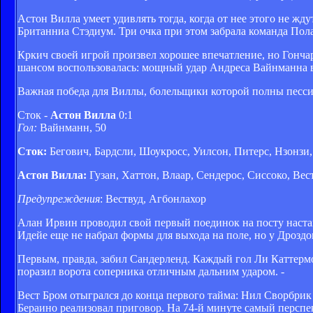
Астон Вилла умеет удивлять тогда, когда от нее этого не ж
Британниа Стэдиум. Три очка при этом забрала команда Пол
Кркич своей игрой произвел хорошее впечатление, но Гончар
шансом воспользовалась: мощный удар Андреса Вайнманна в
Важная победа для Виллы, болельщики которой полны пессим
Сток -
Астон Вилла
0:1
Гол:
Вайнманн, 50
Сток:
Бегович, Бардсли, Шоукросс, Уилсон, Питерс, Нзонзи,
Астон Вилла:
Гузан, Хаттон, Влаар, Сендерос, Сиссоко, Вес
Предупреждения
: Вествуд, Агбонлахор
Алан Ирвин проводил свой первый поединок на посту наста
Идейе еще не набрал формы для выхода на поле, но у Дроздов
Первым, правда, забил Сандерленд. Каждый гол Ли Каттермо
поразил ворота соперника отличным дальним ударом. -
Вест Бром отыгрался до конца первого тайма: Нил Сворбри
Бераино реализовал приговор. На 74-й минуте самый персп