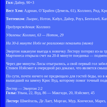
Гол:
Дайер, 90+3
Вест Хэм:
Адриан, О`Брайен (Демель, 61), Коллинз, Рид, Крес
Тоттенхэм
: Льорис, Нотон, Кабул, Дайер, Роуз, Бенталеб, Ка
Предупреждения:
Коллинз
Удалены: Коллинз, 63 — Нотон, 29
На 30-й минуте Нобл не реализовал пенальти (мимо)
Эвертон накануне выезда к новичку Лестеру потерял из-за 
Мартинеса открыла счет на 20-й минуте поединка — подме
Через две минуты Лисы отыгрались, а свой первый гол заб
Стивен Нэйсмит в очередной раз доказал, что является см
По сути, почти ничего не предвещало для гостей беды, но 
вышедший на замену Крис Вуд, которому помог точный подк
Лестер — Эвертон 2:2
Голы:
Ульоа, 22, Вуд, 86 — Макгиди, 20, Нэйсмит, 45
Лестер:
Шмейхель, Де Лает, Морган, Мур, Кончески, Марез, 