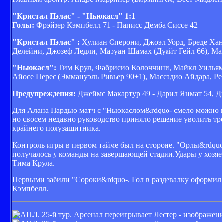
"Кристал Пэлас" - "Ньюкасл" 1:1
Голы:
Фрэйзер Кэмпбелл 71 - Паписс Демба Сиссе 42
"Кристал Пэлас" :
Хулиан Сперони, Джоэл Уорд, Бреде Хан
Делейни, Джозеф Ледли, Маруан Шамах (Дуайт Гейл 66), Ма
"Ньюкасл":
Тим Крул, Фабрисио Колоччини, Майкл Уильямс
Айосе Перес (Эммануэль Ривьер 90+1), Массадио Айдара, Ре
Предупреждения:
Джеймс Макартур 49 - Дарил Янмат 54, Д
Для Алана Пардью матч с "Ньюкаслом&rdquo- смело можно 
но свосем недавно руководство приняло решение уволить тр
крайнего полузащитника.
Контроль игры в первом тайме был на стороне. "Орлы&rdquo
получалось у команды на завершающей стадии.Удары у хозяев
Тима Крула.
Первыми забили "Сороки&rdquo-. Гол в раздевалку оформил 
Кэмпбелл.