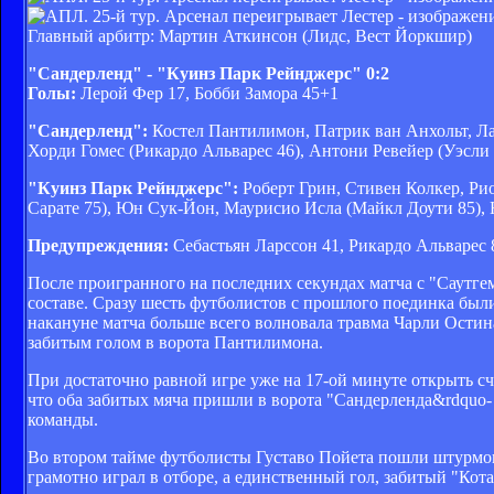
Главный арбитр: Мартин Аткинсон (Лидс, Вест Йоркшир)
"Сандерленд" - "Куинз Парк Рейнджерс" 0:2
Голы:
Лерой Фер 17, Бобби Замора 45+1
"Сандерленд":
Костел Пантилимон, Патрик ван Анхольт, Ла
Хорди Гомес (Рикардо Альварес 46), Антони Ревейер (Уэсл
"Куинз Парк Рейнджерс":
Роберт Грин, Стивен Колкер, Ри
Сарате 75), Юн Сук-Йон, Маурисио Исла (Майкл Доути 85), 
Предупреждения:
Себастьян Ларссон 41, Рикардо Альварес 
После проигранного на последних секундах матча с "Саутг
составе. Сразу шесть футболистов с прошлого поединка бы
накануне матча больше всего волновала травма Чарли Остин
забитым голом в ворота Пантилимона.
При достаточно равной игре уже на 17-ой минуте открыть сч
что оба забитых мяча пришли в ворота "Сандерленда&rdquo- 
команды.
Во втором тайме футболисты Густаво Пойета пошли штурмов
грамотно играл в отборе, а единственный гол, забитый "Ко