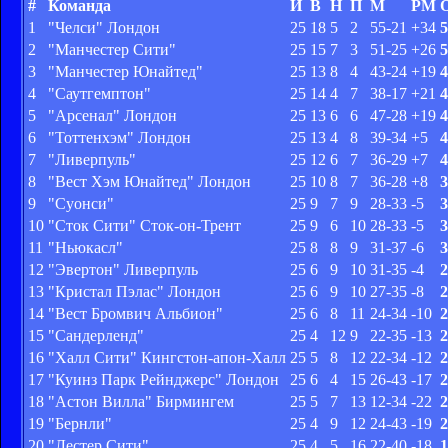
#
Команда
И
В
Н
П
М
РМ
1
"Челси" Лондон
25
18
5
2
55-21
+34
5
2
"Манчестер Сити"
25
15
7
3
51-25
+26
5
3
"Манчестер Юнайтед"
25
13
8
4
43-24
+19
4
4
"Саутгемптон"
25
14
4
7
38-17
+21
4
5
"Арсенал" Лондон
25
13
6
6
47-28
+19
4
6
"Тоттенхэм" Лондон
25
13
4
8
39-34
+5
4
7
"Ливерпуль"
25
12
6
7
36-29
+7
4
8
"Вест Хэм Юнайтед" Лондон
25
10
8
7
36-28
+8
3
9
"Суонси"
25
9
7
9
28-33
-5
3
10
"Сток Сити" Сток-он-Трент
25
9
6
10
28-33
-5
3
11
"Ньюкасл"
25
8
8
9
31-37
-6
3
12
"Эвертон" Ливерпуль
25
6
9
10
31-35
-4
2
13
"Кристал Пэлас" Лондон
25
6
9
10
27-35
-8
2
14
"Вест Бромвич Альбион"
25
6
8
11
24-34
-10
2
15
"Сандерленд"
25
4
12
9
22-35
-13
2
16
"Халл Сити" Кингстон-апон-Халл
25
5
8
12
22-34
-12
2
17
"Куинз Парк Рейнджерс" Лондон
25
6
4
15
26-43
-17
2
18
"Астон Вилла" Бирмингем
25
5
7
13
12-34
-22
2
19
"Бернли"
25
4
9
12
24-43
-19
2
20
"Лестер Сити"
25
4
5
16
22-40
-18
1