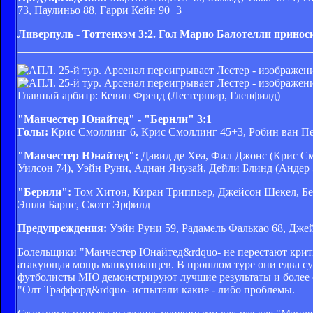
73, Паулиньо 88, Гарри Кейн 90+3
Ливерпуль - Тоттенхэм 3:2. Гол Марио Балотелли прино
Главный арбитр: Кевин Френд (Лестершир, Гленфилд)
"Манчестер Юнайтед" - "Бернли" 3:1
Голы:
Крис Смоллинг 6, Крис Смоллинг 45+3, Робин ван Пер
"Манчестер Юнайтед":
Давид де Хеа, Фил Джонс (Крис См
Уилсон 74), Уэйн Руни, Аднан Янузай, Дейли Блинд (Андер 
"Бернли":
Том Хитон, Киран Триппьер, Джейсон Шекел, Бе
Эшли Барнс, Скотт Эрфилд
Предупреждения:
Уэйн Руни 59, Радамель Фалькао 68, Джей
Болельщики "Манчестер Юнайтед&rdquo- не перестают критик
атакующая мощь манкунианцев. В прошлом туре они едва сум
футболисты МЮ демонстрируют лучшие результаты и более со
"Олт Траффорд&rdquo- испытали какие - либо проблемы.