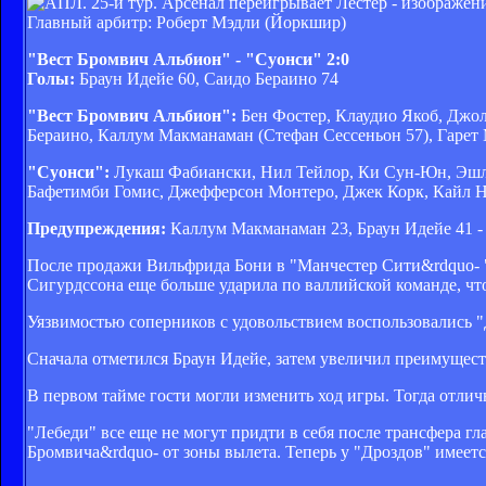
Главный арбитр: Роберт Мэдли (Йоркшир)
"Вест Бромвич Альбион" - "Суонси" 2:0
Голы:
Браун Идейе 60, Саидо Бераино 74
"Вест Бромвич Альбион":
Бен Фостер, Клаудио Якоб, Джол
Бераино, Каллум Макманаман (Стефан Сессеньон 57), Гарет 
"Суонси":
Лукаш Фабиански, Нил Тейлор, Ки Сун-Юн, Эшли
Бафетимби Гомис, Джефферсон Монтеро, Джек Корк, Кайл Н
Предупреждения:
Каллум Макманаман 23, Браун Идейе 41 -
После продажи Вильфрида Бони в "Манчестер Сити&rdquo- "
Сигурдссона еще больше ударила по валлийской команде, чт
Уязвимостью соперников с удовольствием воспользовались 
Сначала отметился Браун Идейе, затем увеличил преимущест
В первом тайме гости могли изменить ход игры. Тогда отли
"Лебеди" все еще не могут придти в себя после трансфера 
Бромвича&rdquo- от зоны вылета. Теперь у "Дроздов" имеет