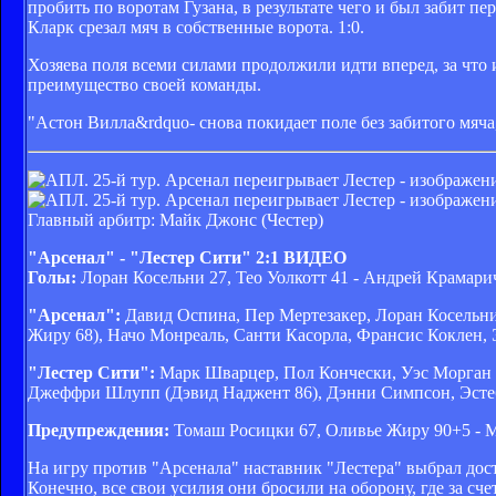
пробить по воротам Гузана, в результате чего и был забит пе
Кларк срезал мяч в собственные ворота. 1:0.
Хозяева поля всеми силами продолжили идти вперед, за что 
преимущество своей команды.
"Астон Вилла&rdquo- снова покидает поле без забитого мяча,
Главный арбитр: Майк Джонс (Честер)
"Арсенал" - "Лестер Сити" 2:1 ВИДЕО
Голы:
Лоран Косельни 27, Тео Уолкотт 41 - Андрей Крамари
"Арсенал":
Давид Оспина, Пер Мертезакер, Лоран Косельни,
Жиру 68), Начо Монреаль, Санти Касорла, Франсис Коклен,
"Лестер Сити":
Марк Шварцер, Пол Кончески, Уэс Морган (
Джеффри Шлупп (Дэвид Наджент 86), Дэнни Симпсон, Эстеб
Предупреждения:
Томаш Росицки 67, Оливье Жиру 90+5 - 
На игру против "Арсенала" наставник "Лестера" выбрал дост
Конечно, все свои усилия они бросили на оборону, где за с