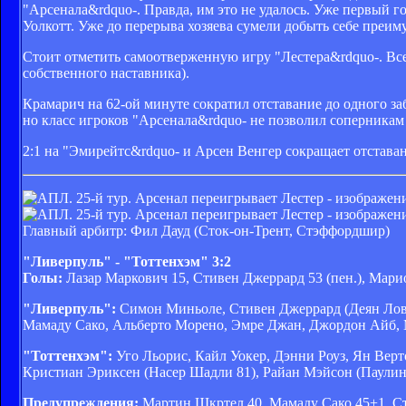
"Арсенала&rdquo-. Правда, им это не удалось. Уже первый г
Уолкотт. Уже до перерыва хозяева сумели добыть себе преим
Стоит отметить самоотверженную игру "Лестера&rdquo-. Все д
собственного наставника).
Крамарич на 62-ой минуте сократил отставание до одного за
но класс игроков "Арсенала&rdquo- не позволил соперникам 
2:1 на "Эмирейтс&rdquo- и Арсен Венгер сокращает отстава
Главный арбитр: Фил Дауд (Сток-он-Трент
, Стэффордшир
)
"Ливерпуль" - "Тоттенхэм" 3:2
Голы:
Лазар Маркович 15, Стивен Джеррард 53 (пен.), Марио
"Ливерпуль":
Симон Миньоле, Стивен Джеррард (Деян Ловр
Мамаду Сако, Альберто Морено, Эмре Джан, Джордон Айб, 
"Тоттенхэм":
Уго Льорис, Кайл Уокер, Дэнни Роуз, Ян Верт
Кристиан Эриксен (Насер Шадли 81), Райан Мэйсон (Паулинь
Предупреждения:
Мартин Шкртел 40, Мамаду Сако 45+1, Ст