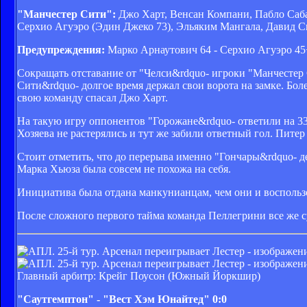
"Манчестер Сити":
Джо Харт, Венсан Компани, Пабло Саба
Серхио Агуэро (Эдин Джеко 73), Эльяким Мангала, Давид С
Предупреждения:
Марко Арнаутович 64 - Серхио Агуэро 4
Сокращать отставание от "Челси&rdquo- игроки "Манчестер
Сити&rdquo- долгое время держал свои ворота на замке. Бол
свою команду спасал Джо Харт.
На такую игру оппонентов "Горожане&rdquo- ответили на 33
Хозяева не растерялись и тут же забили ответный гол. Питер
Стоит отметить, что до перерыва именно "Гончары&rdquo- д
Марка Хьюза была совсем не похожа на себя.
Инициатива была отдана манкунианцам, чем они и воспольз
После сложного первого тайма команда Пеллегрини все же су
Главный арбитр: Крейг Поусон (Южный Йоркшир)
"Саутгемптон" - "Вест Хэм Юнайтед" 0:0