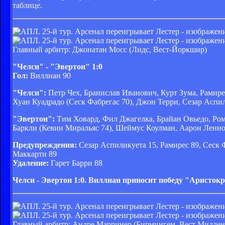
таблице.
Главный арбитр: Джонатан Мосс (Лидс, Вест-Йоркшир)
"Челси" - "Эвертон" 1:0
Гол:
Виллиан 90
"Челси":
Петр Чех, Бранислав Иванович, Курт Зума, Рамире
Хуан Куадрадо (Сеск Фабрегас 70), Джон Терри, Сезар Аспи
"Эвертон":
Тим Ховард, Фил Джагелка, Брайан Овьедо, Ром
Баркли (Кевин Миральяс 74), Шеймус Коулман, Аарон Ленно
Предупреждения:
Сезар Аспиликуета 15, Рамирес 89, Сеск 
Маккарти 89
Удаление:
Гарет Барри 88
Челси - Эвертон 1:0. Виллиан приносит победу "Аристок
Главный арбитр: Андре Марринер (Бирмингем, Вест Мидлен