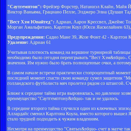
"Саутгемптон":
Фрейзер Форстер, Натаниэл Клайн, Майя Й
Виктор Ваньяма, Грациано Пелле, Элджеро Элиа (Душан Тад
"Вест Хэм Юнайтед":
Адриан, Аарон Крессвел, Джеймс Том
Морган Амальфитано, Карлтон Коул (Юсси Яаскелайнен 63),
Предупреждения:
Садио Мане 39, Жозе Фонт 42 - Карлтон К
Удаление:
Адриан 61
Учитывая плотность команд на вершине турнирной таблицы 
необходимо было сегодня переигрывать "Вест Хэм&rdquo-. С
значения. Им нужно было брать полноценные очки, а потому
В самом начале встречи практически стопроцентный момент
последний момент спасти свою команду сумел защитник "Мол
голландского футболиста мяч пролетел рядом со штангой. Сч
Ближе к середине тайма игра выровнялась, но давление хозя
преимущество "Саутгемптону&rdquo- так и не удалось.
В середине второго тайма случился один из ключевых эпизо
Аллардайс сменил Карлтона Коула, вместо которого вышел Я
стало трудней подходить к чужим владениям.
Несмотря на преимущество "Святых&rdquo- счет в матче так 