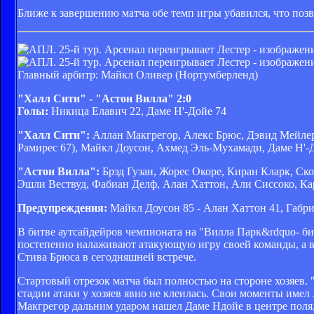
Ближе к завершению матча обе темп игры убавился, что поз
Главный арбитр: Майкл Оливер (Нортумберленд)
"Халл Сити" - "Астон Вилла" 2:0
Голы:
Никица Елавич 22, Даме Н'-Дойе 74
"Халл Сити":
Аллан Макгрегор, Алекс Брюс, Дэвид Мейлер
Рамирес 67), Майкл Доусон, Ахмед Эль-Мухамади, Даме Н'-Д
"Астон Вилла":
Брэд Гузан, Жорес Окоре, Киран Кларк, Ско
Эшли Вествуд, Фабиан Делф, Алан Хаттон, Али Сиссоко, Ка
Предупреждения:
Майкл Доусон 85 - Алан Хаттон 41, Габр
В битве аутсайдейров чемпионата на "Вилла Парк&rdquo- би
постепенно налаживают атакующую игру своей команды, а 
Стива Брюса в сегодняшней встрече.
Стартовый отрезок матча был полностью на стороне хозяев
стадии атаки у хозяев явно не клеилась. Свои моменты имел
Макгрегор дальним ударом нашел Даме Ндойе в центре поля