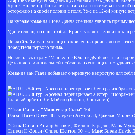
Стартовые минуты выдались успешными как раз для "Манчес
Крис Смоллинг). Гости не сплоховали и отсиживаться в обор
осторожно на своей половине поля. Уже на 12-ой минуте вс
На кураже команда Шона Дайча спешила удвоить преимущест
Удивительно, но снова забил Крис Смоллинг. Защитник пере
Первый тайм манкунианцы откровенно проиграли по качеств
победителя первого тайма.
Не клеилась игра у "Манчестер Юнайтед&rdquo- и во второй
Дело шло к минимальной победе манкунианцев, но удвоить от
Команда ван Гаала добывает очередную непростую для себя п
Главный арбитр: Ли Мэйсон (Бостон, Ланкашир)
"Сток Сити" - "Манчестер Сити" 1:4
Голы:
Питер Крауч 38 - Серхио Агуэро 33, Джеймс Милнер 5
"Сток Сити":
Асмир Бегович, Филлип Бардсли, Марк Муньес
Стивен Н'-Зонзи (Оливр Шентон 90+4), Маме Бирам Диуф,