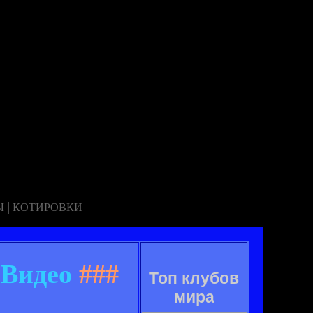
|
Ы
КОТИРОВКИ
 Видео
###
Топ клубов
мира