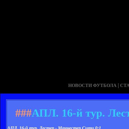
|
НОВОСТИ ФУТБОЛА
СТ
###
АПЛ. 16-й тур. Лес
АПЛ. 16-й тур. Лестер - Манчестер Сити 0:1